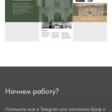
Начнем работу?
Напишите мне в
Telegram
или заполните
бриф
и