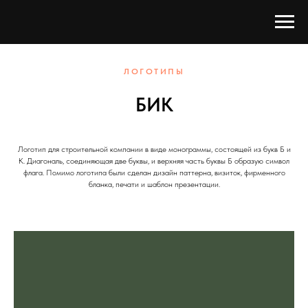
ЛОГОТИПЫ
БИК
Логотип для строительной компании в виде монограммы, состоящей из букв Б и
К. Диагональ, соединяющая две буквы, и верхняя часть буквы Б образую символ
флага. Помимо логотипа были сделан дизайн паттерна, визиток, фирменного
бланка, печати и шаблон презентации.